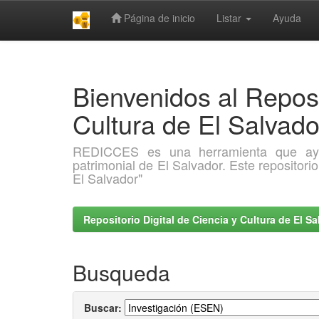
Página de inicio
Listar
Ayuda
Skip
navigation
Bienvenidos al Reposi
Cultura de El Salva
REDICCES es una herramienta que ayuda 
patrimonial de El Salvador. Este repositori
El Salvador"
Repositorio Digital de Ciencia y Cultura de El 
Busqueda
Buscar: