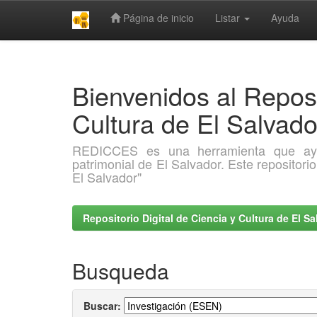
Página de inicio
Listar
Ayuda
Skip
navigation
Bienvenidos al Reposi
Cultura de El Salva
REDICCES es una herramienta que ayuda 
patrimonial de El Salvador. Este repositori
El Salvador"
Repositorio Digital de Ciencia y Cultura de El 
Busqueda
Buscar: