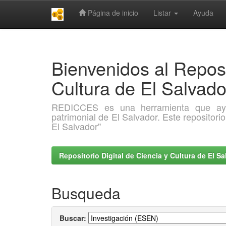
Página de inicio
Listar
Ayuda
Skip
navigation
Bienvenidos al Reposi
Cultura de El Salva
REDICCES es una herramienta que ayuda 
patrimonial de El Salvador. Este repositori
El Salvador"
Repositorio Digital de Ciencia y Cultura de El 
Busqueda
Buscar: