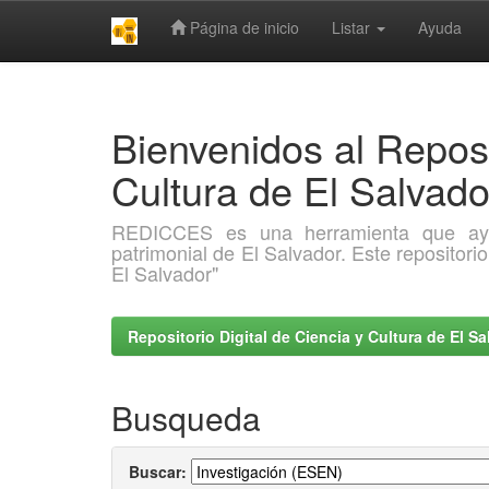
Página de inicio
Listar
Ayuda
Skip
navigation
Bienvenidos al Reposi
Cultura de El Salva
REDICCES es una herramienta que ayuda 
patrimonial de El Salvador. Este repositori
El Salvador"
Repositorio Digital de Ciencia y Cultura de El 
Busqueda
Buscar: