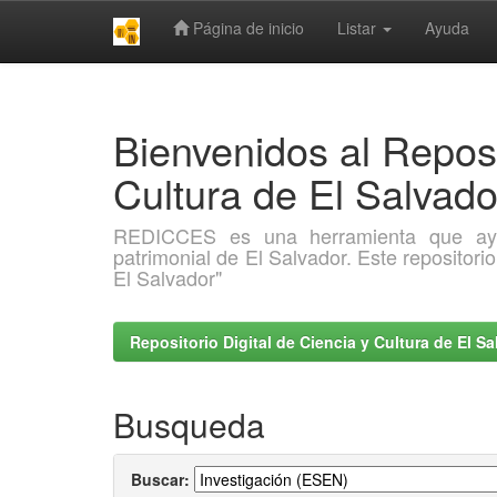
Página de inicio
Listar
Ayuda
Skip
navigation
Bienvenidos al Reposi
Cultura de El Salva
REDICCES es una herramienta que ayuda 
patrimonial de El Salvador. Este repositori
El Salvador"
Repositorio Digital de Ciencia y Cultura de El 
Busqueda
Buscar: