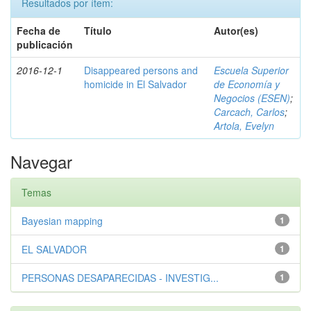
Resultados por ítem:
Fecha de
Título
Autor(es)
publicación
2016-12-1
Disappeared persons and
Escuela Superior
homicide in El Salvador
de Economía y
Negocios (ESEN)
;
Carcach, Carlos
;
Artola, Evelyn
Navegar
Temas
Bayesian mapping
1
EL SALVADOR
1
PERSONAS DESAPARECIDAS - INVESTIG...
1