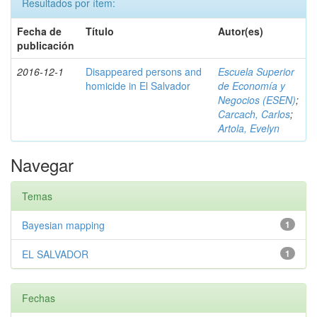
Resultados por ítem:
Fecha de
Título
Autor(es)
publicación
2016-12-1
Disappeared persons and
Escuela Superior
homicide in El Salvador
de Economía y
Negocios (ESEN)
;
Carcach, Carlos
;
Artola, Evelyn
Navegar
Temas
Bayesian mapping
1
EL SALVADOR
1
Fechas