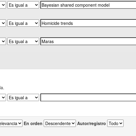
da.
En orden
Autor/registro