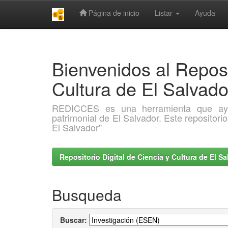
Página de inicio
Listar
Ayuda
Skip
navigation
Bienvenidos al Reposi
Cultura de El Salva
REDICCES es una herramienta que ayuda 
patrimonial de El Salvador. Este repositori
El Salvador"
Repositorio Digital de Ciencia y Cultura de El 
Busqueda
Buscar: