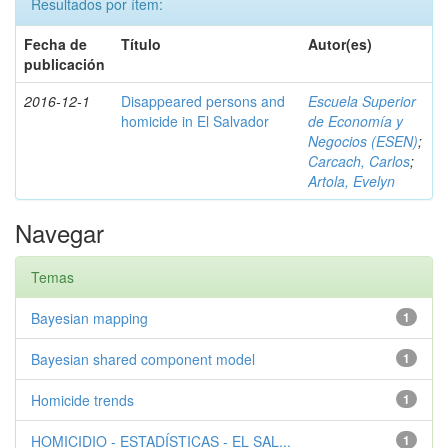
Resultados por ítem:
Fecha de
Título
Autor(es)
publicación
2016-12-1
Disappeared persons and
Escuela Superior
homicide in El Salvador
de Economía y
Negocios (ESEN)
;
Carcach, Carlos
;
Artola, Evelyn
Navegar
Temas
Bayesian mapping
1
Bayesian shared component model
1
Homicide trends
1
HOMICIDIO - ESTADÍSTICAS - EL SAL...
1