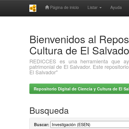
Página de inicio
Listar
Ayuda
Skip
navigation
Bienvenidos al Reposi
Cultura de El Salva
REDICCES es una herramienta que ayuda 
patrimonial de El Salvador. Este repositori
El Salvador"
Repositorio Digital de Ciencia y Cultura de El 
Busqueda
Buscar: