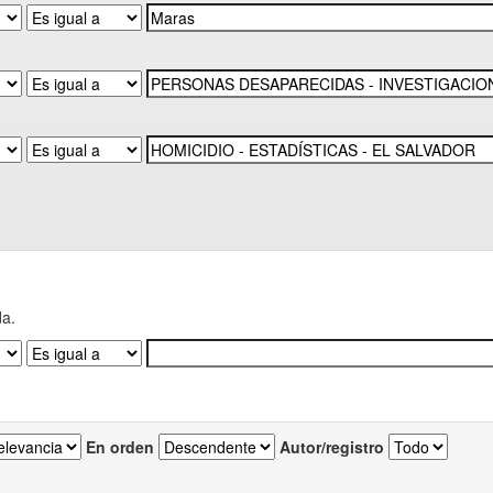
da.
En orden
Autor/registro