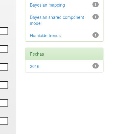
Bayesian mapping
1
Bayesian shared component
1
model
Homicide trends
1
Fechas
2016
1