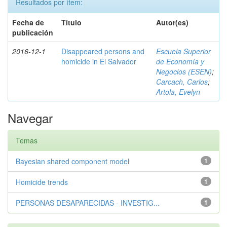
Resultados por ítem:
Fecha de
Título
Autor(es)
publicación
2016-12-1
Disappeared persons and
Escuela Superior
homicide in El Salvador
de Economía y
Negocios (ESEN)
;
Carcach, Carlos
;
Artola, Evelyn
Navegar
Temas
Bayesian shared component model
1
Homicide trends
1
PERSONAS DESAPARECIDAS - INVESTIG...
1