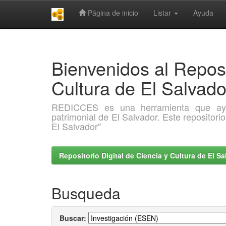
Página de inicio
Listar
Ayuda
Skip
navigation
Bienvenidos al Reposi
Cultura de El Salva
REDICCES es una herramienta que ayuda 
patrimonial de El Salvador. Este repositori
El Salvador"
Repositorio Digital de Ciencia y Cultura de El 
Busqueda
Buscar: