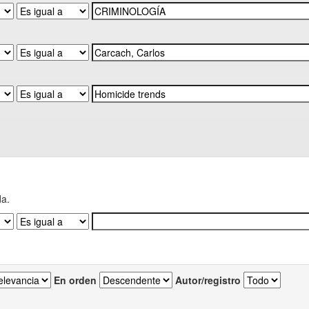
da.
En orden
Autor/registro