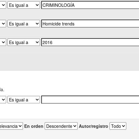
da.
En orden
Autor/registro