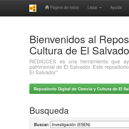
Página de inicio
Listar
Ayuda
Skip
navigation
Bienvenidos al Reposi
Cultura de El Salva
REDICCES es una herramienta que ayuda 
patrimonial de El Salvador. Este repositori
El Salvador"
Repositorio Digital de Ciencia y Cultura de El 
Busqueda
Buscar: