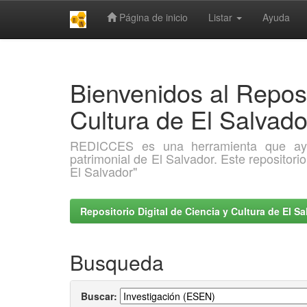
Página de inicio
Listar
Ayuda
Skip
navigation
Bienvenidos al Reposi
Cultura de El Salva
REDICCES es una herramienta que ayuda 
patrimonial de El Salvador. Este repositori
El Salvador"
Repositorio Digital de Ciencia y Cultura de El 
Busqueda
Buscar: