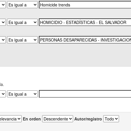
da.
En orden
Autor/registro