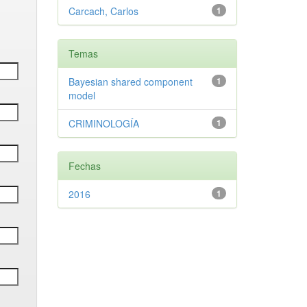
Carcach, Carlos
1
Temas
Bayesian shared component
1
model
CRIMINOLOGÍA
1
Fechas
2016
1