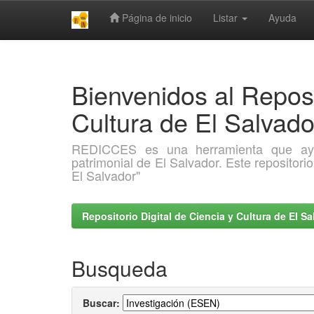
Página de inicio
Listar
Ayuda
Skip
navigation
Bienvenidos al Reposi
Cultura de El Salva
REDICCES es una herramienta que ayuda 
patrimonial de El Salvador. Este repositori
El Salvador"
Repositorio Digital de Ciencia y Cultura de El 
Busqueda
Buscar: