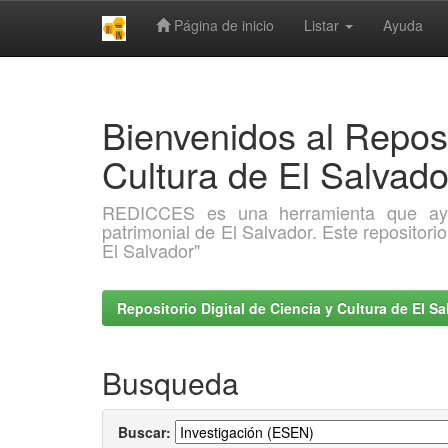
Página de inicio
Listar
Ayuda
Skip
navigation
Bienvenidos al Reposi
Cultura de El Salva
REDICCES es una herramienta que ayuda 
patrimonial de El Salvador. Este repositori
El Salvador"
Repositorio Digital de Ciencia y Cultura de El 
Busqueda
Buscar: