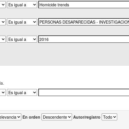
da.
En orden
Autor/registro