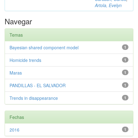
Artola, Evelyn
Navegar
Temas
Bayesian shared component model
1
Homicide trends
1
Maras
1
PANDILLAS - EL SALVADOR
1
Trends in disappearance
1
Fechas
2016
1