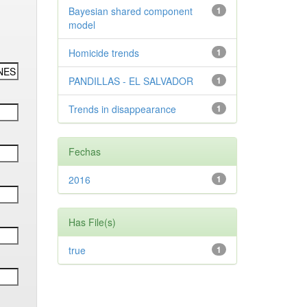
Bayesian shared component
1
model
Homicide trends
1
PANDILLAS - EL SALVADOR
1
Trends in disappearance
1
Fechas
2016
1
Has File(s)
true
1