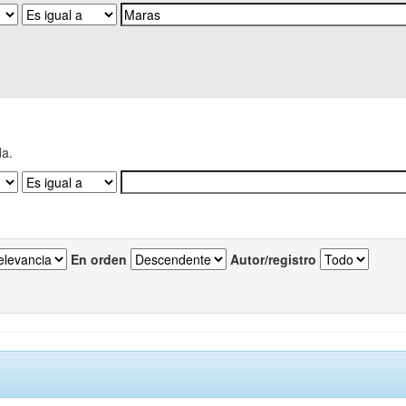
da.
En orden
Autor/registro