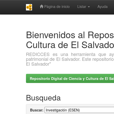
Página de inicio
Listar
Ayuda
Skip
navigation
Bienvenidos al Reposi
Cultura de El Salva
REDICCES es una herramienta que ayuda 
patrimonial de El Salvador. Este repositori
El Salvador"
Repositorio Digital de Ciencia y Cultura de El 
Busqueda
Buscar: