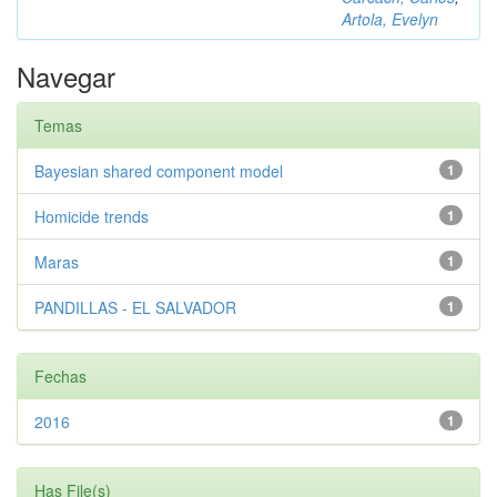
Artola, Evelyn
Navegar
Temas
Bayesian shared component model
1
Homicide trends
1
Maras
1
PANDILLAS - EL SALVADOR
1
Fechas
2016
1
Has File(s)