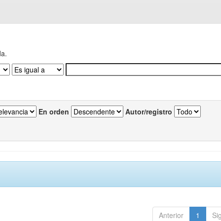
da.
En orden
Autor/registro
Anterior
1
Si