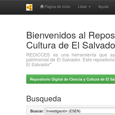
Página de inicio
Listar
Ayuda
Skip
navigation
Bienvenidos al Reposi
Cultura de El Salva
REDICCES es una herramienta que ayuda 
patrimonial de El Salvador. Este repositori
El Salvador"
Repositorio Digital de Ciencia y Cultura de El 
Busqueda
Buscar: