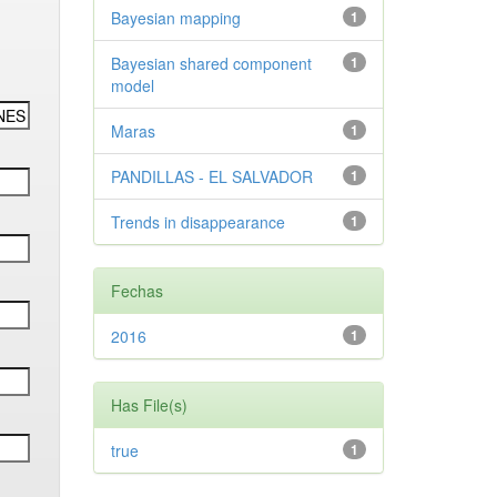
Bayesian mapping
1
Bayesian shared component
1
model
Maras
1
PANDILLAS - EL SALVADOR
1
Trends in disappearance
1
Fechas
2016
1
Has File(s)
true
1