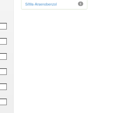
Sífilis-Arsenobenzol
1