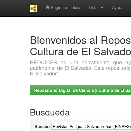
Página de inicio
Listar
Ayuda
Skip
navigation
Bienvenidos al Reposi
Cultura de El Salva
REDICCES es una herramienta que ayuda 
patrimonial de El Salvador. Este repositori
El Salvador"
Repositorio Digital de Ciencia y Cultura de El 
Busqueda
Buscar: