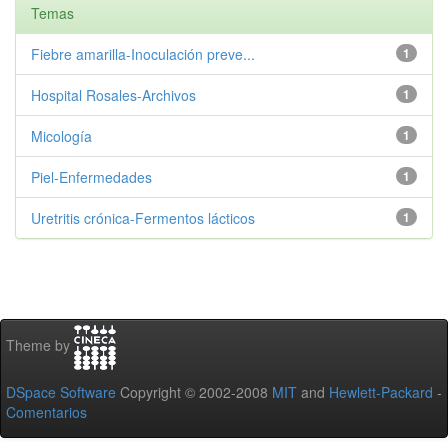
Temas
Fiebre amarilla-Inoculación preve...
1
Hospital Rosales-Archivos
1
Micología
1
Piel-Enfermedades
1
Uretritis crónica-Fermentos lácticos
1
Theme by
DSpace Software
Copyright © 2002-2008
MIT
and
Hewlett-Packard
-
Comentarios