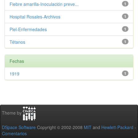
Fiebre amarilla-Inoculación preve...
1
Hospital Rosales-Archivos
1
Piel-Enfermedades
1
Tétanos
1
Fechas
1919
1
Theme by
DSpace Software
Copyright © 2002-2008
MIT
and
Hewlett-Packard
-
Comentarios