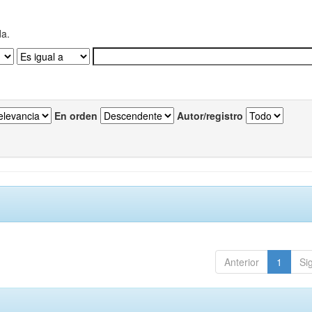
da.
En orden
Autor/registro
Anterior
1
Si