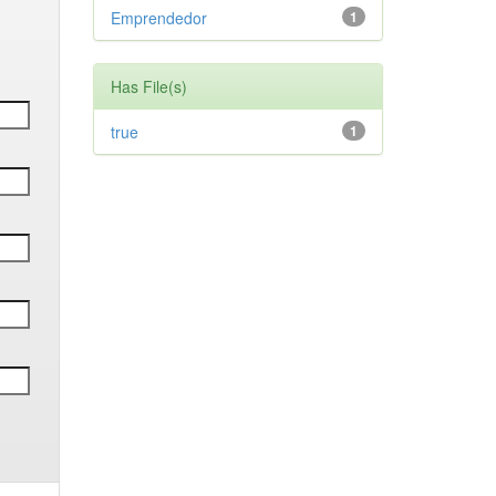
Emprendedor
1
Has File(s)
true
1