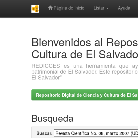
Página de inicio
Listar
Ayuda
Skip
navigation
Bienvenidos al Reposi
Cultura de El Salva
REDICCES es una herramienta que ayuda 
patrimonial de El Salvador. Este repositori
El Salvador"
Repositorio Digital de Ciencia y Cultura de El 
Busqueda
Buscar: