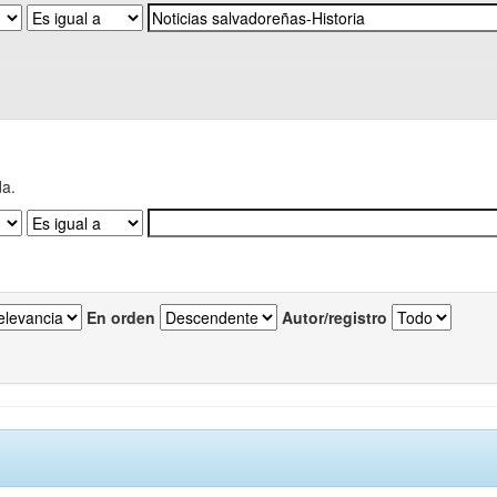
da.
En orden
Autor/registro