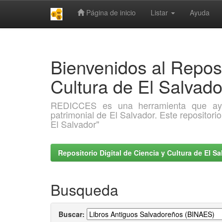
Página de inicio
Listar
Ayuda
Skip
navigation
Bienvenidos al Reposi
Cultura de El Salva
REDICCES es una herramienta que ayuda 
patrimonial de El Salvador. Este repositori
El Salvador"
Repositorio Digital de Ciencia y Cultura de El 
Busqueda
Buscar: