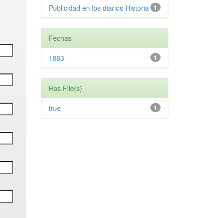
Publicidad en los diarios-Historia
1
Fechas
1883
1
Has File(s)
true
1