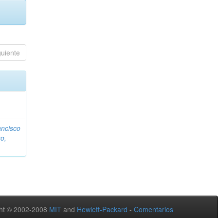
guiente
ancisco
o,
ht © 2002-2008
MIT
and
Hewlett-Packard
-
Comentarios