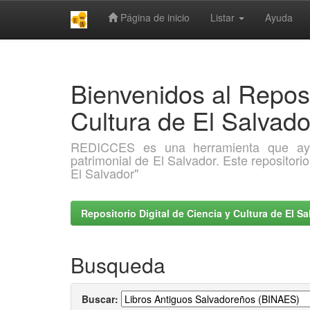
Página de inicio
Listar
Ayuda
Skip
navigation
Bienvenidos al Reposi
Cultura de El Salva
REDICCES es una herramienta que ayuda 
patrimonial de El Salvador. Este repositori
El Salvador"
Repositorio Digital de Ciencia y Cultura de El 
Busqueda
Buscar: