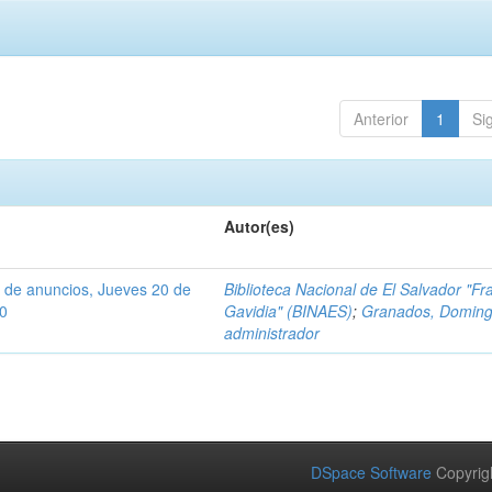
Anterior
1
Si
Autor(es)
io y de anuncios, Jueves 20 de
Biblioteca Nacional de El Salvador "Fr
50
Gavidia" (BINAES)
;
Granados, Doming
administrador
DSpace Software
Copyrig