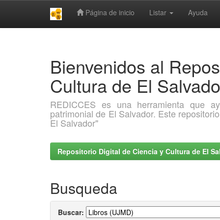
Página de inicio
Listar
Ayuda
Skip
navigation
Bienvenidos al Reposi
Cultura de El Salva
REDICCES es una herramienta que ayuda 
patrimonial de El Salvador. Este repositori
El Salvador"
Repositorio Digital de Ciencia y Cultura de El 
Busqueda
Buscar: