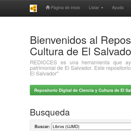
Página de inicio
Listar
Ayuda
Skip
navigation
Bienvenidos al Reposi
Cultura de El Salva
REDICCES es una herramienta que ayuda 
patrimonial de El Salvador. Este repositori
El Salvador"
Repositorio Digital de Ciencia y Cultura de El 
Busqueda
Buscar: