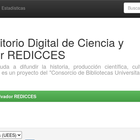
Estadísticas
torio Digital de Ciencia y
dor REDICCES
a difundir la historia, producción científica, cult
o es un proyecto del "Consorcio de Bibliotecas Universita
Salvador REDICCES