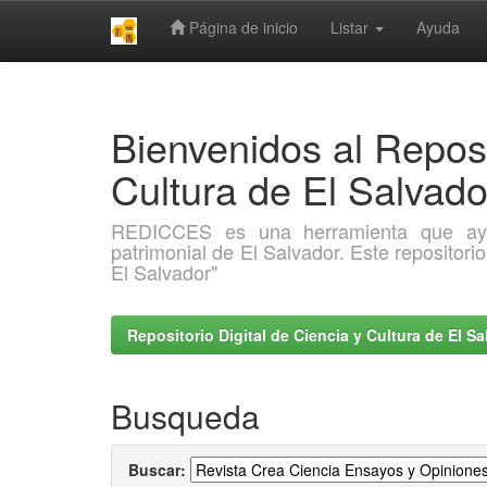
Página de inicio
Listar
Ayuda
Skip
navigation
Bienvenidos al Reposi
Cultura de El Salva
REDICCES es una herramienta que ayuda 
patrimonial de El Salvador. Este repositori
El Salvador"
Repositorio Digital de Ciencia y Cultura de El 
Busqueda
Buscar: