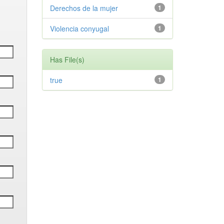
Derechos de la mujer
1
Violencia conyugal
1
Has File(s)
true
1