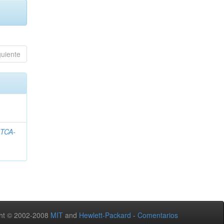
guiente
ITCA-
ht © 2002-2008
MIT
and
Hewlett-Packard
-
Comentarios