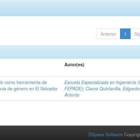
Anterior
1
Si
Autor(es)
eb como herramienta de
Escuela Especializada en Ingeniería (
ncia de género en El Salvador
FEPADE)
;
Claros Quintanilla, Edgardo
Antonio
DSpace Software
Copyrig