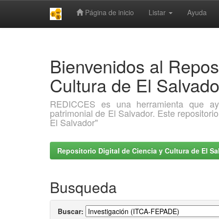
Página de inicio
Listar
Ayuda
Skip
navigation
Bienvenidos al Reposi
Cultura de El Salva
REDICCES es una herramienta que ayuda 
patrimonial de El Salvador. Este repositori
El Salvador"
Repositorio Digital de Ciencia y Cultura de El 
Busqueda
Buscar: