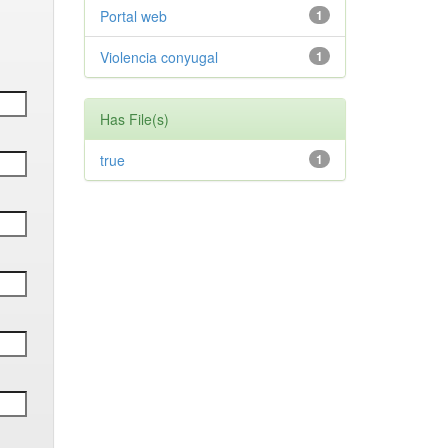
Portal web
1
Violencia conyugal
1
Has File(s)
true
1