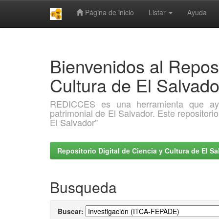
Página de inicio
Listar
Ayuda
Skip
navigation
Bienvenidos al Reposi
Cultura de El Salva
REDICCES es una herramienta que ayuda 
patrimonial de El Salvador. Este repositori
El Salvador"
Repositorio Digital de Ciencia y Cultura de El 
Busqueda
Buscar: