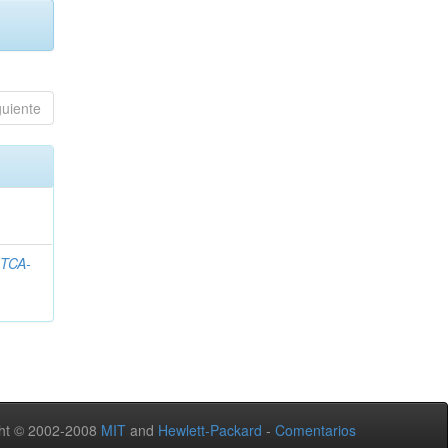
guiente
ITCA-
ht © 2002-2008
MIT
and
Hewlett-Packard
-
Comentarios