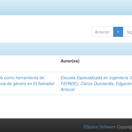
Anterior
1
Si
Autor(es)
eb como herramienta de
Escuela Especializada en Ingeniería (
ncia de género en El Salvador
FEPADE)
;
Claros Quintanilla, Edgardo
Antonio
DSpace Software
Copyrig