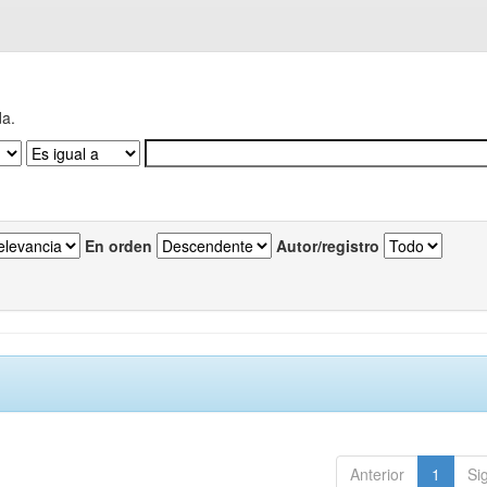
da.
En orden
Autor/registro
Anterior
1
Si