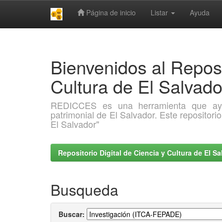
Página de inicio
Listar
Ayuda
Skip
navigation
Bienvenidos al Reposi
Cultura de El Salva
REDICCES es una herramienta que ayuda 
patrimonial de El Salvador. Este repositori
El Salvador"
Repositorio Digital de Ciencia y Cultura de El 
Busqueda
Buscar: