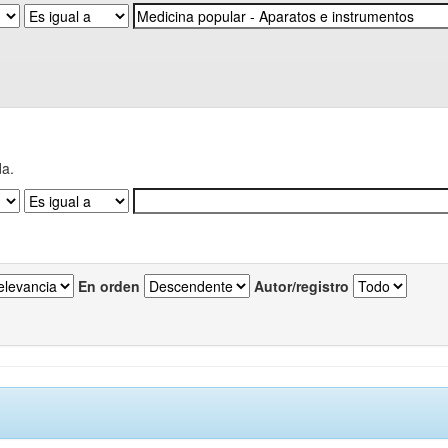
da.
En orden
Autor/registro