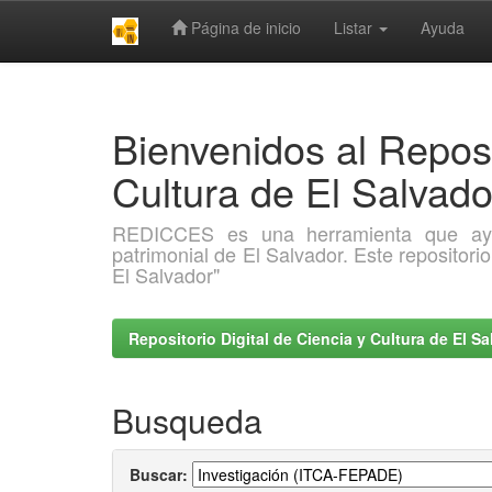
Página de inicio
Listar
Ayuda
Skip
navigation
Bienvenidos al Reposi
Cultura de El Salva
REDICCES es una herramienta que ayuda 
patrimonial de El Salvador. Este repositori
El Salvador"
Repositorio Digital de Ciencia y Cultura de El 
Busqueda
Buscar: