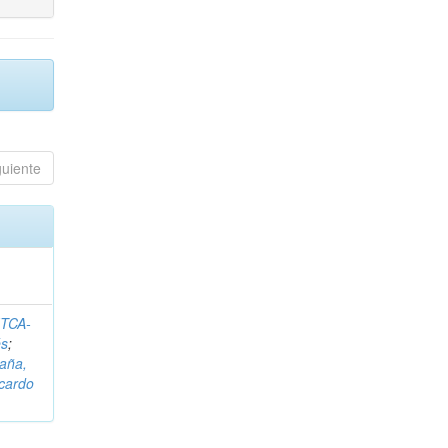
guiente
ITCA-
és
;
aña,
icardo