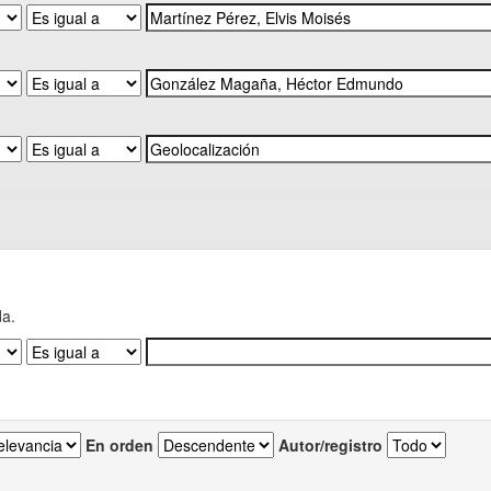
da.
En orden
Autor/registro