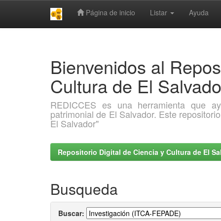
Página de inicio
Listar
Ayuda
Skip
navigation
Bienvenidos al Reposi
Cultura de El Salva
REDICCES es una herramienta que ayuda 
patrimonial de El Salvador. Este repositori
El Salvador"
Repositorio Digital de Ciencia y Cultura de El 
Busqueda
Buscar: