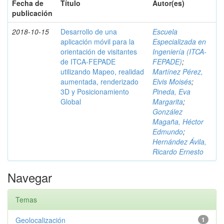
Fecha de
Título
Autor(es)
publicación
2018-10-15
Desarrollo de una
Escuela
aplicación móvil para la
Especializada en
orientación de visitantes
Ingeniería (ITCA-
de ITCA-FEPADE
FEPADE)
;
utilizando Mapeo, realidad
Martínez Pérez,
aumentada, renderizado
Elvis Moisés
;
3D y Posicionamiento
Pineda, Eva
Global
Margarita
;
González
Magaña, Héctor
Edmundo
;
Hernández Ávila,
Ricardo Ernesto
Navegar
Temas
Geolocalización
1