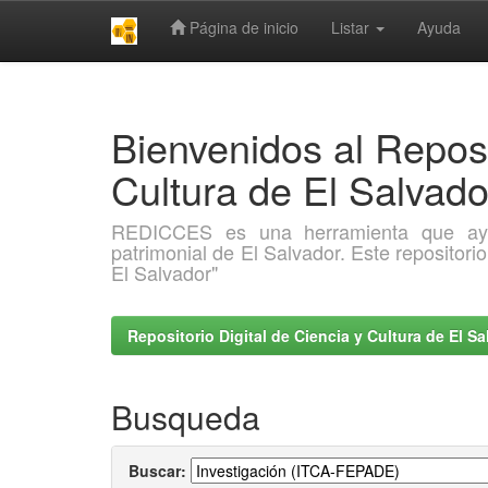
Página de inicio
Listar
Ayuda
Skip
navigation
Bienvenidos al Reposi
Cultura de El Salva
REDICCES es una herramienta que ayuda 
patrimonial de El Salvador. Este repositori
El Salvador"
Repositorio Digital de Ciencia y Cultura de El 
Busqueda
Buscar: