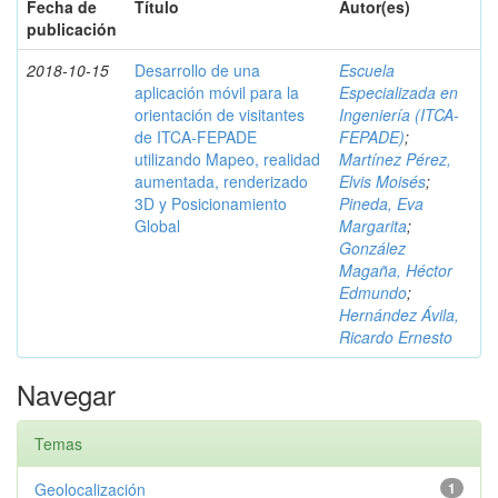
Fecha de
Título
Autor(es)
publicación
2018-10-15
Desarrollo de una
Escuela
aplicación móvil para la
Especializada en
orientación de visitantes
Ingeniería (ITCA-
de ITCA-FEPADE
FEPADE)
;
utilizando Mapeo, realidad
Martínez Pérez,
aumentada, renderizado
Elvis Moisés
;
3D y Posicionamiento
Pineda, Eva
Global
Margarita
;
González
Magaña, Héctor
Edmundo
;
Hernández Ávila,
Ricardo Ernesto
Navegar
Temas
Geolocalización
1