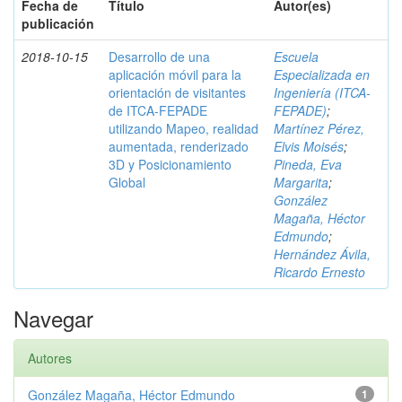
Fecha de
Título
Autor(es)
publicación
2018-10-15
Desarrollo de una
Escuela
aplicación móvil para la
Especializada en
orientación de visitantes
Ingeniería (ITCA-
de ITCA-FEPADE
FEPADE)
;
utilizando Mapeo, realidad
Martínez Pérez,
aumentada, renderizado
Elvis Moisés
;
3D y Posicionamiento
Pineda, Eva
Global
Margarita
;
González
Magaña, Héctor
Edmundo
;
Hernández Ávila,
Ricardo Ernesto
Navegar
Autores
González Magaña, Héctor Edmundo
1