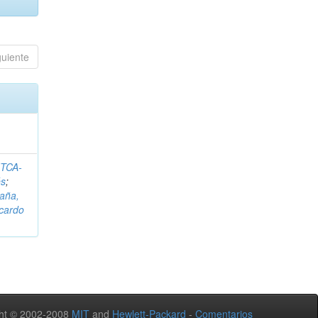
guiente
ITCA-
és
;
aña,
icardo
ht © 2002-2008
MIT
and
Hewlett-Packard
-
Comentarios