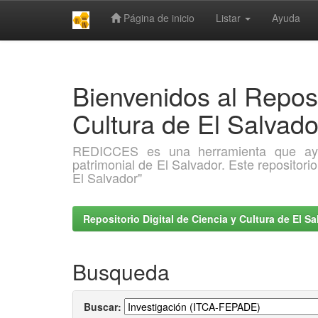
Página de inicio
Listar
Ayuda
Skip
navigation
Bienvenidos al Reposi
Cultura de El Salva
REDICCES es una herramienta que ayuda 
patrimonial de El Salvador. Este repositori
El Salvador"
Repositorio Digital de Ciencia y Cultura de El 
Busqueda
Buscar: