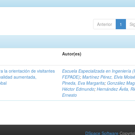
Anterior
1
Si
Autor(es)
a la orientación de visitantes
Escuela Especializada en Ingeniería (
ealidad aumentada,
FEPADE)
;
Martínez Pérez, Elvis Mois
obal
Pineda, Eva Margarita
;
González Mag
Héctor Edmundo
;
Hernández Ávila, R
Ernesto
DSpace Software
Copyrig