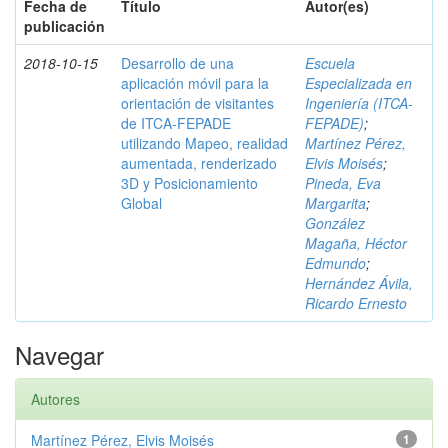
Fecha de
Título
Autor(es)
publicación
2018-10-15
Desarrollo de una
Escuela
aplicación móvil para la
Especializada en
orientación de visitantes
Ingeniería (ITCA-
de ITCA-FEPADE
FEPADE)
;
utilizando Mapeo, realidad
Martínez Pérez,
aumentada, renderizado
Elvis Moisés
;
3D y Posicionamiento
Pineda, Eva
Global
Margarita
;
González
Magaña, Héctor
Edmundo
;
Hernández Ávila,
Ricardo Ernesto
Navegar
Autores
Martínez Pérez, Elvis Moisés
1