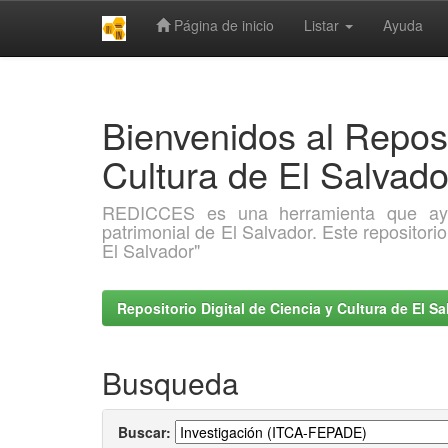
Página de inicio
Listar
Ayuda
Skip
navigation
Bienvenidos al Reposi
Cultura de El Salva
REDICCES es una herramienta que ayuda 
patrimonial de El Salvador. Este repositori
El Salvador"
Repositorio Digital de Ciencia y Cultura de El 
Busqueda
Buscar: