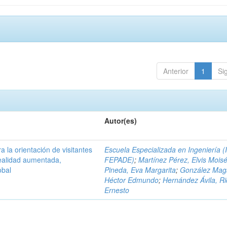
Anterior
1
Si
Autor(es)
a la orientación de visitantes
Escuela Especializada en Ingeniería (
ealidad aumentada,
FEPADE)
;
Martínez Pérez, Elvis Mois
obal
Pineda, Eva Margarita
;
González Mag
Héctor Edmundo
;
Hernández Ávila, R
Ernesto