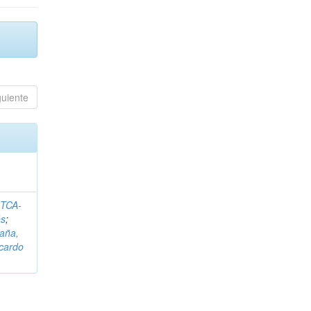
guiente
ITCA-
és
;
aña,
icardo