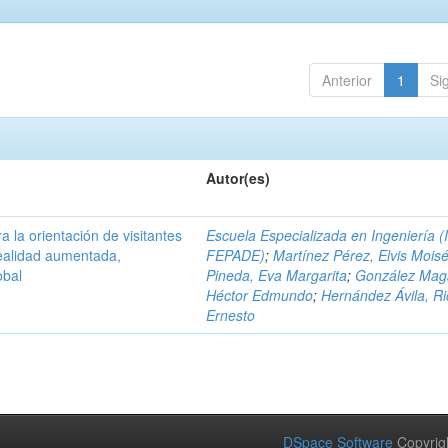
Anterior
1
Si
Autor(es)
a la orientación de visitantes
Escuela Especializada en Ingeniería (
ealidad aumentada,
FEPADE)
;
Martínez Pérez, Elvis Mois
obal
Pineda, Eva Margarita
;
González Mag
Héctor Edmundo
;
Hernández Ávila, R
Ernesto
DSpace Software
Copyrig