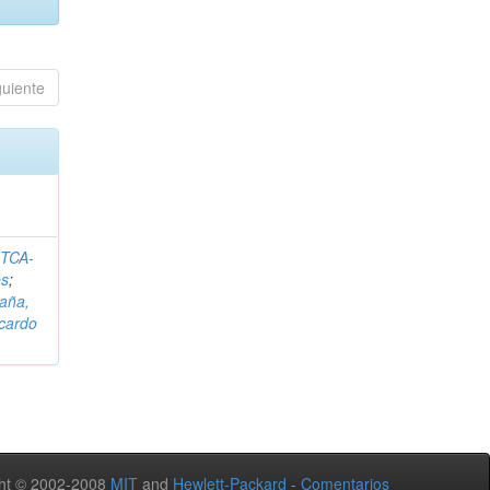
guiente
ITCA-
és
;
aña,
icardo
ht © 2002-2008
MIT
and
Hewlett-Packard
-
Comentarios