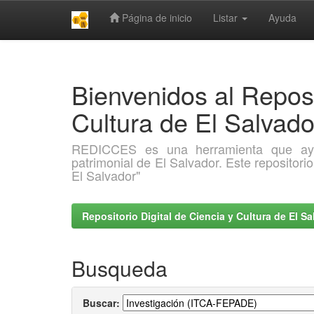
Página de inicio
Listar
Ayuda
Skip
navigation
Bienvenidos al Reposi
Cultura de El Salva
REDICCES es una herramienta que ayuda 
patrimonial de El Salvador. Este repositori
El Salvador"
Repositorio Digital de Ciencia y Cultura de El 
Busqueda
Buscar: