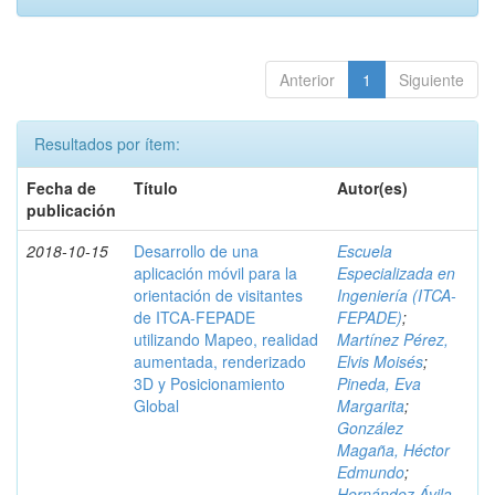
Anterior
1
Siguiente
Resultados por ítem:
Fecha de
Título
Autor(es)
publicación
2018-10-15
Desarrollo de una
Escuela
aplicación móvil para la
Especializada en
orientación de visitantes
Ingeniería (ITCA-
de ITCA-FEPADE
FEPADE)
;
utilizando Mapeo, realidad
Martínez Pérez,
aumentada, renderizado
Elvis Moisés
;
3D y Posicionamiento
Pineda, Eva
Global
Margarita
;
González
Magaña, Héctor
Edmundo
;
Hernández Ávila,