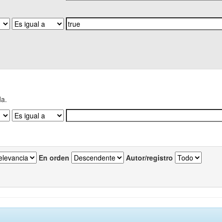
da.
En orden
Autor/registro