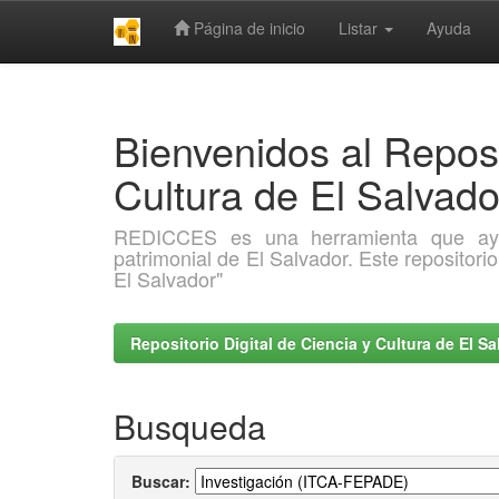
Página de inicio
Listar
Ayuda
Skip
navigation
Bienvenidos al Reposi
Cultura de El Salva
REDICCES es una herramienta que ayuda 
patrimonial de El Salvador. Este repositori
El Salvador"
Repositorio Digital de Ciencia y Cultura de El 
Busqueda
Buscar: