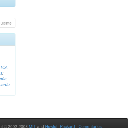
guiente
ITCA-
és
;
aña,
icardo
ht © 2002-2008
MIT
and
Hewlett-Packard
-
Comentarios