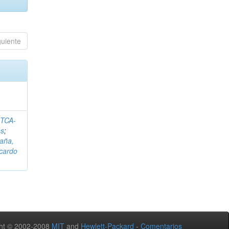
guiente
ITCA-
és
;
aña,
icardo
ht © 2002-2008
MIT
and
Hewlett-Packard
-
Comentarios