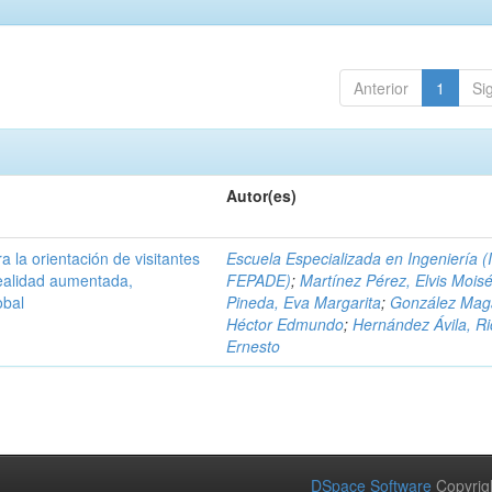
Anterior
1
Si
Autor(es)
a la orientación de visitantes
Escuela Especializada en Ingeniería (
ealidad aumentada,
FEPADE)
;
Martínez Pérez, Elvis Mois
obal
Pineda, Eva Margarita
;
González Mag
Héctor Edmundo
;
Hernández Ávila, R
Ernesto
DSpace Software
Copyrig