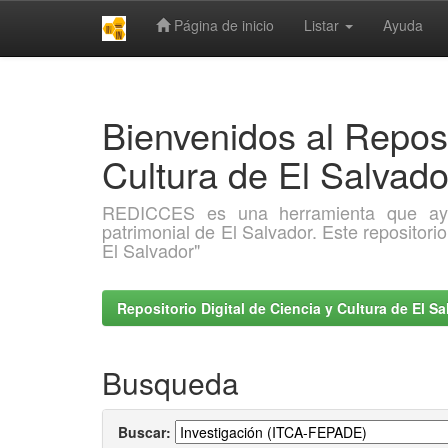
Página de inicio
Listar
Ayuda
Skip
navigation
Bienvenidos al Reposi
Cultura de El Salva
REDICCES es una herramienta que ayuda 
patrimonial de El Salvador. Este repositori
El Salvador"
Repositorio Digital de Ciencia y Cultura de El 
Busqueda
Buscar: