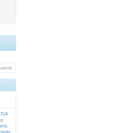
guiente
ITCA-
és
;
aña,
icardo