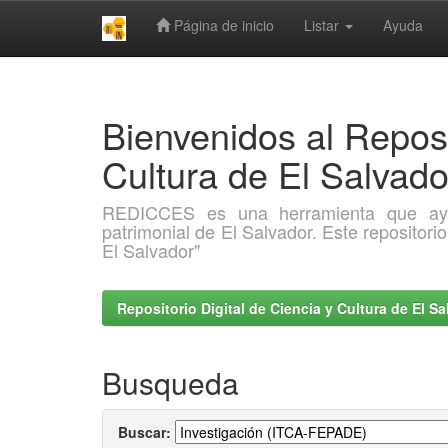
Página de inicio
Listar
Ayuda
Skip
navigation
Bienvenidos al Reposi
Cultura de El Salva
REDICCES es una herramienta que ayuda 
patrimonial de El Salvador. Este repositori
El Salvador"
Repositorio Digital de Ciencia y Cultura de El 
Busqueda
Buscar: