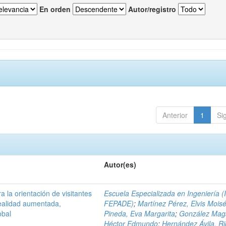
En orden
Autor/registro
Anterior
1
Si
Autor(es)
a la orientación de visitantes
Escuela Especializada en Ingeniería (
ealidad aumentada,
FEPADE)
;
Martínez Pérez, Elvis Mois
obal
Pineda, Eva Margarita
;
González Mag
Héctor Edmundo
;
Hernández Ávila, R