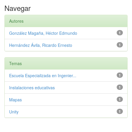
Navegar
Autores
González Magaña, Héctor Edmundo
1
Hernández Ávila, Ricardo Ernesto
1
Temas
Escuela Especializada en Ingenier...
1
Instalaciones educativas
1
Mapas
1
Unity
1