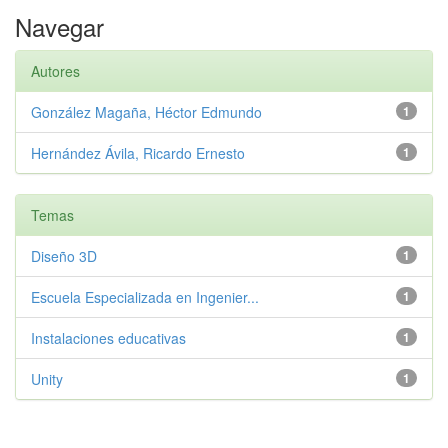
Navegar
Autores
González Magaña, Héctor Edmundo
1
Hernández Ávila, Ricardo Ernesto
1
Temas
Diseño 3D
1
Escuela Especializada en Ingenier...
1
Instalaciones educativas
1
Unity
1