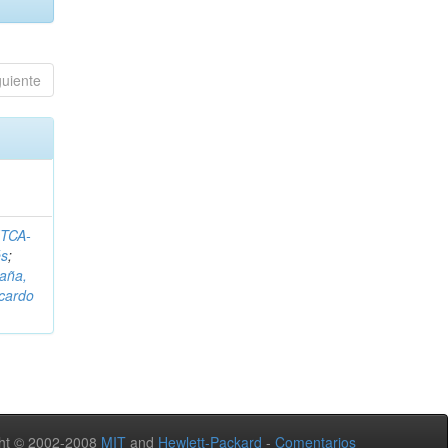
guiente
ITCA-
és
;
aña,
icardo
ht © 2002-2008
MIT
and
Hewlett-Packard
-
Comentarios