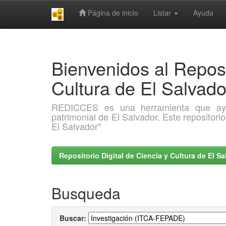
Página de inicio
Listar
Ayuda
Skip
navigation
Bienvenidos al Reposi
Cultura de El Salva
REDICCES es una herramienta que ayuda 
patrimonial de El Salvador. Este repositori
El Salvador"
Repositorio Digital de Ciencia y Cultura de El 
Busqueda
Buscar: