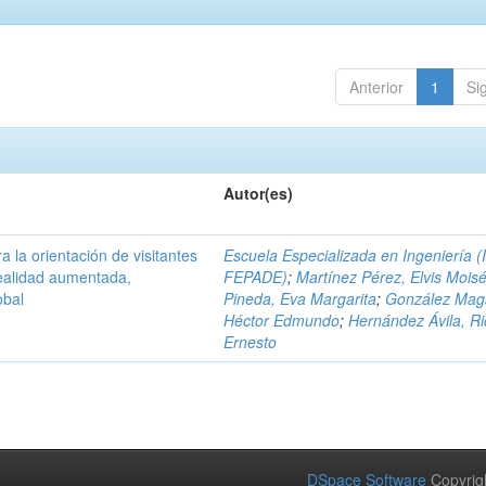
Anterior
1
Si
Autor(es)
a la orientación de visitantes
Escuela Especializada en Ingeniería (
ealidad aumentada,
FEPADE)
;
Martínez Pérez, Elvis Mois
obal
Pineda, Eva Margarita
;
González Mag
Héctor Edmundo
;
Hernández Ávila, R
Ernesto
DSpace Software
Copyrig